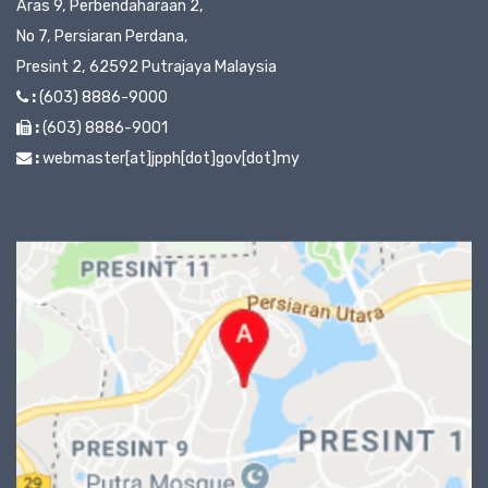
Aras 9, Perbendaharaan 2,
No 7, Persiaran Perdana,
Presint 2, 62592 Putrajaya Malaysia
:
(603) 8886-9000
:
(603) 8886-9001
:
webmaster[at]jpph[dot]gov[dot]my