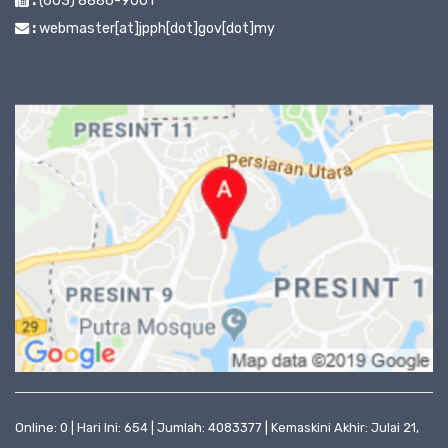
:
(603) 8886-9001
:
webmaster[at]jpph[dot]gov[dot]my
Online: 0 | Hari Ini: 654 | Jumlah: 4083377 | Kemaskini Akhir: Julai 21,