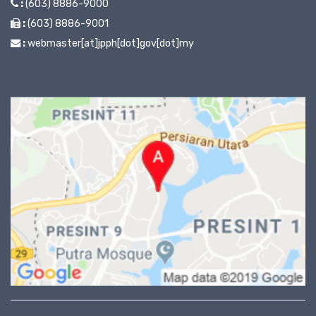
:
(603) 8886-9000
:
(603) 8886-9001
:
webmaster[at]jpph[dot]gov[dot]my