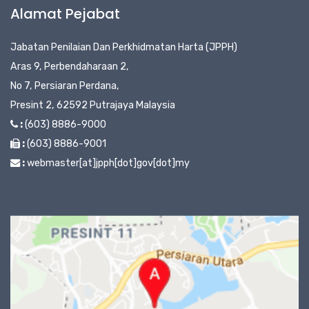
Alamat Pejabat
Jabatan Penilaian Dan Perkhidmatan Harta (JPPH)
Aras 9, Perbendaharaan 2,
No 7, Persiaran Perdana,
Presint 2, 62592 Putrajaya Malaysia
:
(603) 8886-9000
:
(603) 8886-9001
:
webmaster[at]jpph[dot]gov[dot]my