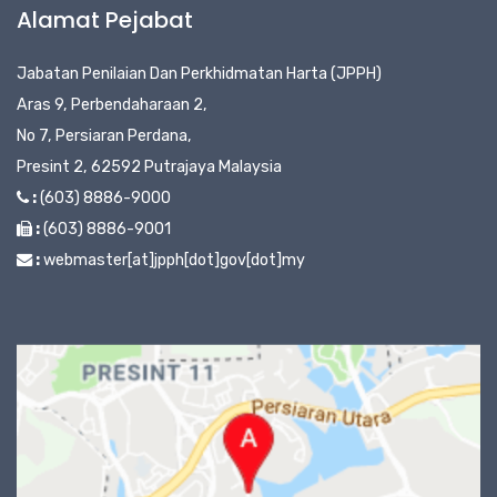
Alamat Pejabat
Jabatan Penilaian Dan Perkhidmatan Harta (JPPH)
Aras 9, Perbendaharaan 2,
No 7, Persiaran Perdana,
Presint 2, 62592 Putrajaya Malaysia
:
(603) 8886-9000
:
(603) 8886-9001
:
webmaster[at]jpph[dot]gov[dot]my